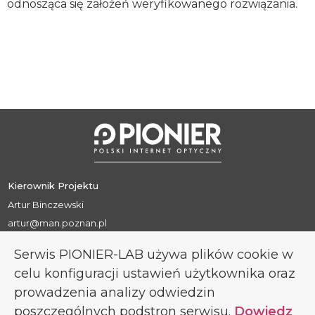
odnosząca się założeń weryfikowanego rozwiązania.
Kierownik Projektu
Artur Binczewski
artur@man.poznan.pl
Konsorcjum PIONIER Polski Internet Optyczny
Serwis PIONIER-LAB używa plików cookie w
Poznańskie Centrum Superkomputerowo-Sieciowe
celu konfiguracji ustawień użytkownika oraz
ul. Jana Pawła II 10, 61-139 Poznań
prowadzenia analizy odwiedzin
office@pionier.gov.pl
poszczególnych podstron serwisu.
Dowiedz